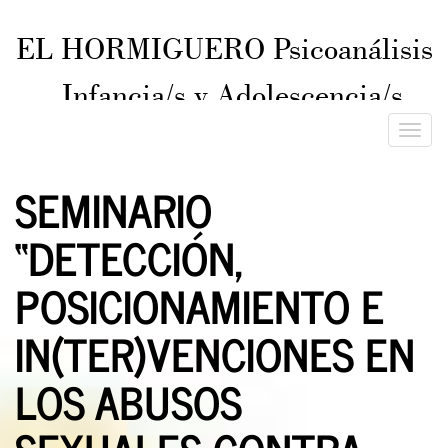
EL HORMIGUERO Psicoanálisis
Infancia/s y Adolescencia/s
ISSN 2545-8043
Toggle
naviga
SEMINARIO
“DETECCIÓN,
POSICIONAMIENTO E
IN(TER)VENCIONES EN
LOS ABUSOS