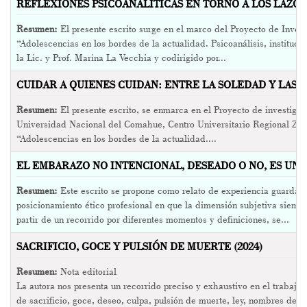
REFLEXIONES PSICOANALÍTICAS EN TORNO A LOS LAZOS
Resumen:
El presente escrito surge en el marco del Proyecto de Inve
“Adolescencias en los bordes de la actualidad. Psicoanálisis, instituci
la Lic. y Prof. Marina La Vecchia y codirigido por...
CUIDAR A QUIENES CUIDAN: ENTRE LA SOLEDAD Y LAS R
Resumen:
El presente escrito, se enmarca en el Proyecto de investigac
Universidad Nacional del Comahue, Centro Universitario Regional Zona 
“Adolescencias en los bordes de la actualidad....
EL EMBARAZO NO INTENCIONAL, DESEADO O NO, ES UN 
Resumen:
Este escrito se propone como relato de experiencia guardan
posicionamiento ético profesional en que la dimensión subjetiva siempre
partir de un recorrido por diferentes momentos y definiciones, se...
SACRIFICIO, GOCE Y PULSIÓN DE MUERTE (2024)
Resumen:
Nota editorial
La autora nos presenta un recorrido preciso y exhaustivo en el trabajo 
de sacrificio, goce, deseo, culpa, pulsión de muerte, ley, nombres del