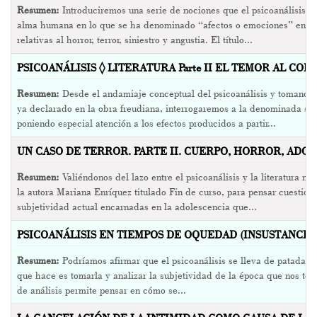
Resumen:
Introduciremos una serie de nociones que el psicoanálisis a
alma humana en lo que se ha denominado “afectos o emociones” en es
relativas al horror, terror, siniestro y angustia. El título...
PSICOANÁLISIS ◊ LITERATURA Parte II EL TEMOR AL CO
Resumen:
Desde el andamiaje conceptual del psicoanálisis y tomando e
ya declarado en la obra freudiana, interrogaremos a la denominada sub
poniendo especial atención a los efectos producidos a partir...
UN CASO DE TERROR. PARTE II. CUERPO, HORROR, ADOLE
Resumen:
Valiéndonos del lazo entre el psicoanálisis y la literatura n
la autora Mariana Enríquez titulado Fin de curso, para pensar cuestione
subjetividad actual encarnadas en la adolescencia que...
PSICOANÁLISIS EN TIEMPOS DE OQUEDAD (INSUSTANCIAL
Resumen:
Podríamos afirmar que el psicoanálisis se lleva de patadas c
que hace es tomarla y analizar la subjetividad de la época que nos toca
de análisis permite pensar en cómo se...