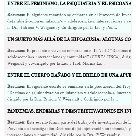
ENTRE EL FEMINISMO, LA PSIQUIATRIA Y EL PSICOANALI
Resumen:
El siguiente recorrido se enmarca en el Proyecto de Investi
de(s)ubjetivación en infancia/s y adolescencia/s, intersecciones y com
la Dra. Patricia V. Weigandt y Co-dirigido por la Lic. y Prof...
UN SUJETO MÁS ALLÁ DE LA HIPOACUSIA: ALGUNAS CONS
Resumen:
El presente ensayo se enmarca en el PI V112 “Destinos de(s)
adolescencia/s, intersecciones y comunidad” (CURZA-UNCo), dirigido p
Weigandt y co-dirigido por la Lic. y Prof. Marina La...
ENTRE EL CUERPO DAÑADO Y EL BRILLO DE UNA APUEST
Resumen:
El siguiente escrito se enmarca en la producción del Proyec
“Destinos de (s)ubjetivación en infancia/s y adolescencia/s, intersecc
dirigido por la Dra. Patricia V. Weigandt y Codirigido por la...
PANDEMIAS, ENDEMIAS Y DE(S)UBJETIVACIONES EN INFAN
Resumen:
Este escrito forma parte del trabajo de investigación de la a
Proyecto de Investigación Destinos de(s)ubjetivación en infancia/s y a
intersecciones y comunidad, dirigido por la Dra. P. Weigandt y...