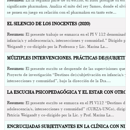
Resumen:
En la segunda parte de su escrito, el autor prosigue su estud
significante pharmakon. Analiza el mito del rey Samos, donde el olvid
se ponen en juego en relación con el pharmakon en tanto este...
EL SILENCIO DE LOS INOCENTES (2020)
Resumen:
El presente trabajo se enmarca en el PI V 112 denominado “
infancia/s y adolescencia/s, intersecciones y comunidad.” Dirigido por 
Weigandt y co-dirigido por la Profesora y Lic. Marina La...
MÚLTIPLES INTERVENCIONES. PRÁCTICAS DE(S)UBJETIVAN
Resumen:
El presente escrito se desprende de las supervisiones que se
Proyecto de investigación “Destinos de(s)ubjetivación en infancia/s y 
intersecciones y comunidad”, bajo la dirección de la Dra....
LA ESCUCHA PSICOPEDAGÓGICA Y EL ESTAR CON OTROS 
Resumen:
El presente escrito se enmarca en el PI V112 “Destinos de(s
adolescencia/s, intersecciones y comunidad” (CURZA-UNCo), dirigido 
Patricia Weigandt y co-dirigido por la Lic. y Prof. Marina La...
ENCRUCIJADAS SUBJETIVANTES EN LA CLÍNICA CON NIÑO