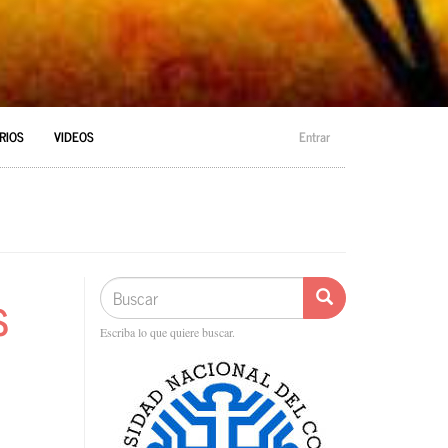
RIOS
VIDEOS
Entrar
Buscar
Buscar
S
Buscar
Escriba lo que quiere buscar.