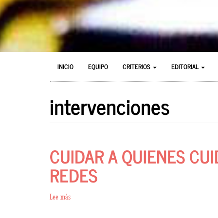
MAIN
MENU
INICIO
EQUIPO
CRITERIOS
EDITORIAL
NAVIGATION
DE
CUENTA
intervenciones
DE
USUARIO
CUIDAR A QUIENES CUI
REDES
Lee más
sobre
CUIDAR