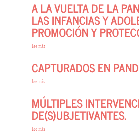
A LA VUELTA DE LA PA
A
QUIENES
LAS INFANCIAS Y ADOL
CUIDAN:
PROMOCIÓN Y PROTEC
ENTRE
LA
SOLEDAD
Lee más
sobre
Y
A
CAPTURADOS EN PAND
LAS
LA
REDES
VUELTA
DE
Lee más
sobre
LA
CAPTURADOS
PANDEMIA
MÚLTIPLES INTERVENC
EN
APUESTAS
PANDEMIA
DE(S)UBJETIVANTES.
POSIBLES
CON
Lee más
sobre
LAS
MÚLTIPLES
INFANCIAS