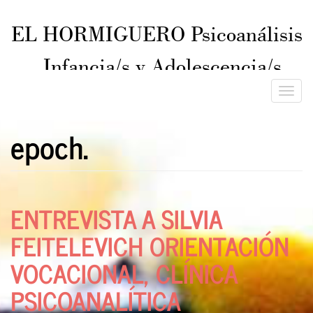
EL HORMIGUERO Psicoanálisis
Infancia/s y Adolescencia/s
ISSN 2545-8043
Toggle
naviga
epoch.
ENTREVISTA A SILVIA
FEITELEVICH ORIENTACIÓN
VOCACIONAL, CLÍNICA
PSICOANALÍTICA