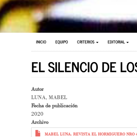
MAIN
MENU
INICIO
EQUIPO
CRITERIOS
EDITORIAL
NAVIGATION
DE
CUENTA
EL SILENCIO DE L
DE
USUARIO
Autor
LUNA, MABEL
Fecha de publicación
2020
Archivo
MABEL LUNA. REVISTA EL HORMIGUERO NRO 4