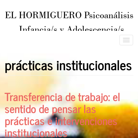
EL HORMIGUERO Psicoanálisis
Infancia/s y Adolescencia/s
ISSN 2545-8043
Toggle
naviga
prácticas institucionales
Transferencia de trabajo: el
sentido de pensar las
prácticas e intervenciones
institucionales